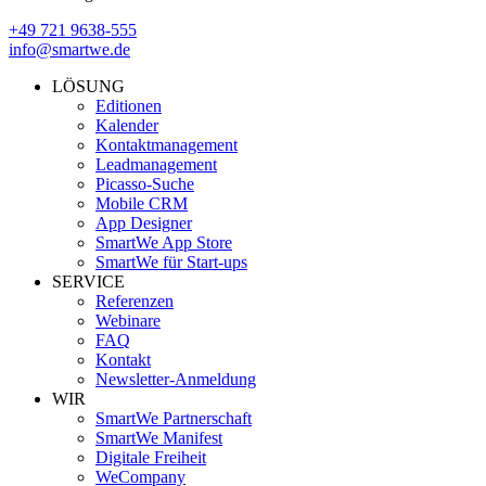
+49 721 9638-555
info@smartwe.de
LÖSUNG
Editionen
Kalender
Kontaktmanagement
Leadmanagement
Picasso-Suche
Mobile CRM
App Designer
SmartWe App Store
SmartWe für Start-ups
SERVICE
Referenzen
Webinare
FAQ
Kontakt
Newsletter-Anmeldung
WIR
SmartWe Partnerschaft
SmartWe Manifest
Digitale Freiheit
WeCompany