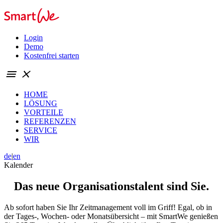
Login
Demo
Kostenfrei starten
menu
close
HOME
LÖSUNG
VORTEILE
REFERENZEN
SERVICE
WIR
de
|
en
Kalender
Das neue
Organisationstalent
sind Sie.
Ab sofort haben Sie Ihr Zeitmanagement voll im Griff! Egal, ob in
der Tages-, Wochen- oder Monatsübersicht – mit SmartWe genießen