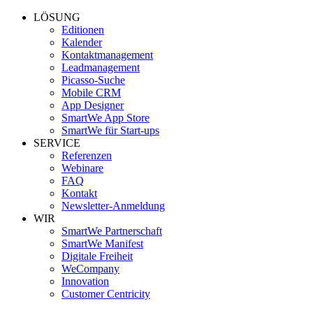
LÖSUNG
Editionen
Kalender
Kontaktmanagement
Leadmanagement
Picasso-Suche
Mobile CRM
App Designer
SmartWe App Store
SmartWe für Start-ups
SERVICE
Referenzen
Webinare
FAQ
Kontakt
Newsletter-Anmeldung
WIR
SmartWe Partnerschaft
SmartWe Manifest
Digitale Freiheit
WeCompany
Innovation
Customer Centricity