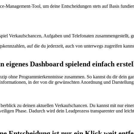
nce-Management-Tool, um deine Entscheidungen stets auf Basis fundierte
el Verkaufschancen, Aufgaben und Telefonaten zusammengestellt, graf
nzahlen, auf die du jederzeit, auch von unterwegs zugreifen kannst. De
n eigenes Dashboard spielend einfach erstel
zip ohne Programmierkenntnisse zusammen. So kannst du dir dein ganz p
Informationen, in der von dir gewünschten Anordnung und Darstellung
berblick zu deinen aktuellen Verkaufschancen. Du kannst mit nur einem 
weiligen Phase. Dadurch wird dein Leadprozess transparenter und leichte
ine
Entscheidung
ist nur ein Klick weit entfe