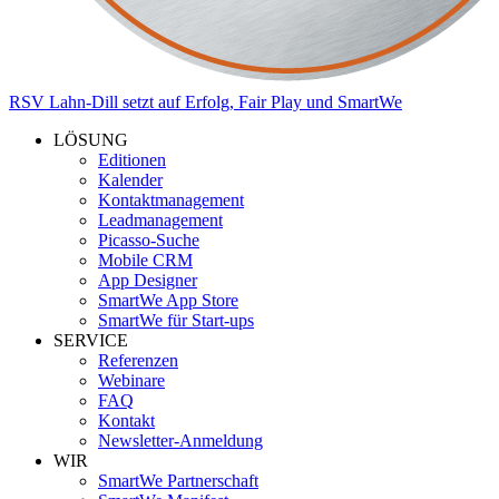
RSV Lahn-Dill setzt auf Erfolg, Fair Play und SmartWe
LÖSUNG
Editionen
Kalender
Kontaktmanagement
Leadmanagement
Picasso-Suche
Mobile CRM
App Designer
SmartWe App Store
SmartWe für Start-ups
SERVICE
Referenzen
Webinare
FAQ
Kontakt
Newsletter-Anmeldung
WIR
SmartWe Partnerschaft