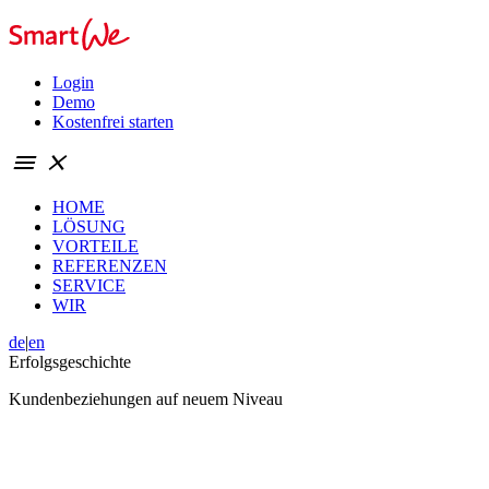
Login
Demo
Kostenfrei starten
menu
close
HOME
LÖSUNG
VORTEILE
REFERENZEN
SERVICE
WIR
de
|
en
Erfolgsgeschichte
Kundenbeziehungen auf
neuem Niveau