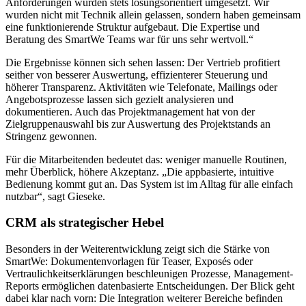
Anforderungen wurden stets lösungsorientiert umgesetzt. Wir
wurden nicht mit Technik allein gelassen, sondern haben gemeinsam
eine funktionierende Struktur aufgebaut. Die Expertise und
Beratung des SmartWe Teams war für uns sehr wertvoll.“
Die Ergebnisse können sich sehen lassen: Der Vertrieb profitiert
seither von besserer Auswertung, effizienterer Steuerung und
höherer Transparenz. Aktivitäten wie Telefonate, Mailings oder
Angebotsprozesse lassen sich gezielt analysieren und
dokumentieren. Auch das Projektmanagement hat von der
Zielgruppenauswahl bis zur Auswertung des Projektstands an
Stringenz gewonnen.
Für die Mitarbeitenden bedeutet das: weniger manuelle Routinen,
mehr Überblick, höhere Akzeptanz. „Die appbasierte, intuitive
Bedienung kommt gut an. Das System ist im Alltag für alle einfach
nutzbar“, sagt Gieseke.
CRM als strategischer Hebel
Besonders in der Weiterentwicklung zeigt sich die Stärke von
SmartWe: Dokumentenvorlagen für Teaser, Exposés oder
Vertraulichkeitserklärungen beschleunigen Prozesse, Management-
Reports ermöglichen datenbasierte Entscheidungen. Der Blick geht
dabei klar nach vorn: Die Integration weiterer Bereiche befinden