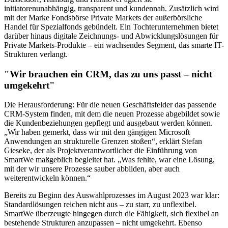
initiatorenunabhängig, transparent und kundennah. Zusätzlich wird
mit der Marke Fondsbörse Private Markets der außerbörsliche
Handel für Spezialfonds gebündelt. Ein Tochterunternehmen bietet
darüber hinaus digitale Zeichnungs- und Abwicklungslösungen für
Private Markets-Produkte – ein wachsendes Segment, das smarte IT-
Strukturen verlangt.
"Wir brauchen ein CRM, das zu uns passt – nicht
umgekehrt"
Die Herausforderung: Für die neuen Geschäftsfelder das passende
CRM-System finden, mit dem die neuen Prozesse abgebildet sowie
die Kundenbeziehungen gepflegt und ausgebaut werden können.
„Wir haben gemerkt, dass wir mit den gängigen Microsoft
Anwendungen an strukturelle Grenzen stoßen“, erklärt Stefan
Gieseke, der als Projektverantwortlicher die Einführung von
SmartWe maßgeblich begleitet hat. „Was fehlte, war eine Lösung,
mit der wir unsere Prozesse sauber abbilden, aber auch
weiterentwickeln können.“
Bereits zu Beginn des Auswahlprozesses im August 2023 war klar:
Standardlösungen reichen nicht aus – zu starr, zu unflexibel.
SmartWe überzeugte hingegen durch die Fähigkeit, sich flexibel an
bestehende Strukturen anzupassen – nicht umgekehrt. Ebenso