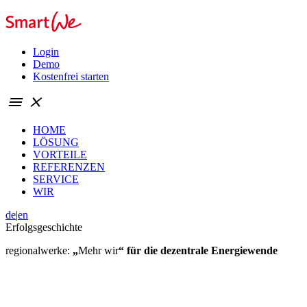
Login
Demo
Kostenfrei starten
menu
close
HOME
LÖSUNG
VORTEILE
REFERENZEN
SERVICE
WIR
de
|
en
Erfolgsgeschichte
regionalwerke:
„
Mehr wir
“
für die dezentrale Energiewende