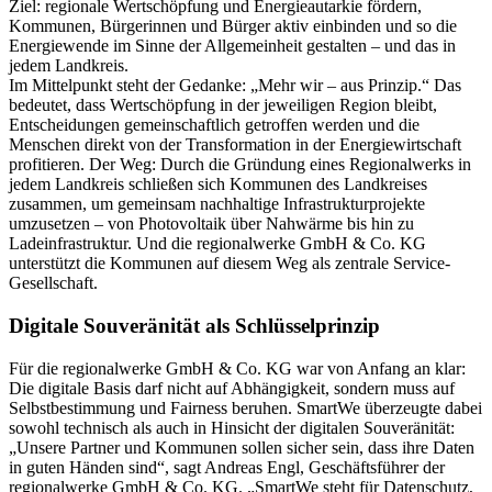
Ziel: regionale Wertschöpfung und Energieautarkie fördern,
Kommunen, Bürgerinnen und Bürger aktiv einbinden und so die
Energiewende im Sinne der Allgemeinheit gestalten – und das in
jedem Landkreis.
Im Mittelpunkt steht der Gedanke: „Mehr wir – aus Prinzip.“ Das
bedeutet, dass Wertschöpfung in der jeweiligen Region bleibt,
Entscheidungen gemeinschaftlich getroffen werden und die
Menschen direkt von der Transformation in der Energiewirtschaft
profitieren. Der Weg: Durch die Gründung eines Regionalwerks in
jedem Landkreis schließen sich Kommunen des Landkreises
zusammen, um gemeinsam nachhaltige Infrastrukturprojekte
umzusetzen – von Photovoltaik über Nahwärme bis hin zu
Ladeinfrastruktur. Und die regionalwerke GmbH & Co. KG
unterstützt die Kommunen auf diesem Weg als zentrale Service-
Gesellschaft.
Digitale Souveränität als
Schlüsselprinzip
Für die regionalwerke GmbH & Co. KG war von Anfang an klar:
Die digitale Basis darf nicht auf Abhängigkeit, sondern muss auf
Selbstbestimmung und Fairness beruhen. SmartWe überzeugte dabei
sowohl technisch als auch in Hinsicht der digitalen Souveränität:
„Unsere Partner und Kommunen sollen sicher sein, dass ihre Daten
in guten Händen sind“, sagt Andreas Engl, Geschäftsführer der
regionalwerke GmbH & Co. KG. „SmartWe steht für Datenschutz,