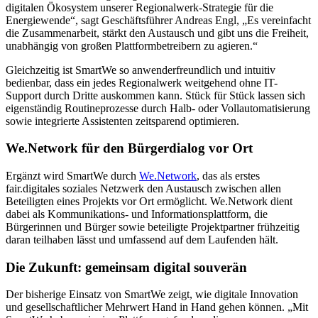
digitalen Ökosystem unserer Regionalwerk-Strategie für die
Energiewende“, sagt Geschäftsführer Andreas Engl, „Es vereinfacht
die Zusammenarbeit, stärkt den Austausch und gibt uns die Freiheit,
unabhängig von großen Plattformbetreibern zu agieren.“
Gleichzeitig ist SmartWe so anwenderfreundlich und intuitiv
bedienbar, dass ein jedes Regionalwerk weitgehend ohne IT-
Support durch Dritte auskommen kann. Stück für Stück lassen sich
eigenständig Routineprozesse durch Halb- oder Vollautomatisierung
sowie integrierte Assistenten zeitsparend optimieren.
We.Network für den
Bürgerdialog vor Ort
Ergänzt wird SmartWe durch
We.Network
, das als erstes
fair.digitales soziales Netzwerk den Austausch zwischen allen
Beteiligten eines Projekts vor Ort ermöglicht. We.Network dient
dabei als Kommunikations- und Informationsplattform, die
Bürgerinnen und Bürger sowie beteiligte Projektpartner frühzeitig
daran teilhaben lässt und umfassend auf dem Laufenden hält.
Die
Zukunft
: gemeinsam digital souverän
Der bisherige Einsatz von SmartWe zeigt, wie digitale Innovation
und gesellschaftlicher Mehrwert Hand in Hand gehen können. „Mit